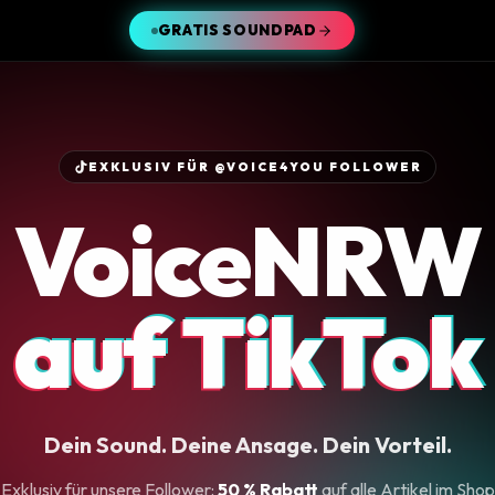
GRATIS SOUNDPAD
EXKLUSIV FÜR @VOICE4YOU FOLLOWER
VoiceNRW
auf TikTok
auf TikTok
auf TikTok
Dein Sound. Deine Ansage. Dein Vorteil.
Exklusiv für unsere Follower:
50 % Rabatt
auf alle Artikel im Shop