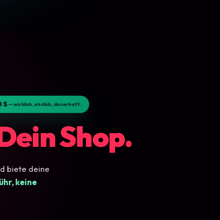
OS
— wirklich, ehrlich, dauerhaft.
Dein Shop.
d biete deine
hr, keine