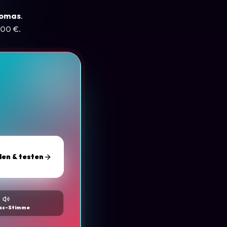
omas
.
,00 €.
den & testen
as-Stimme