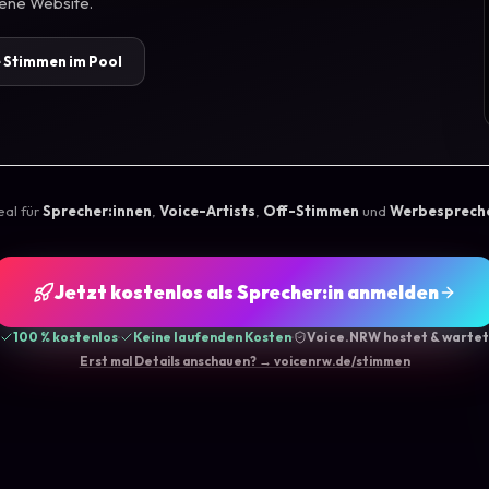
gene Website.
e Stimmen im Pool
eal für
Sprecher:innen
,
Voice-Artists
,
Off-Stimmen
und
Werbesprech
Jetzt kostenlos als Sprecher:in anmelden
100 % kostenlos
·
Keine laufenden Kosten
·
Voice.NRW hostet & wartet
Erst mal Details anschauen? → voicenrw.de/stimmen