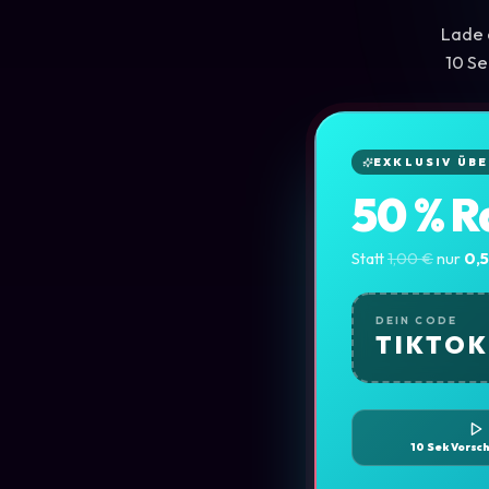
Lade 
10 S
EXKLUSIV ÜB
50 % R
Statt
1,00 €
nur
0,
DEIN CODE
TIKTO
10 Sek Vorsch