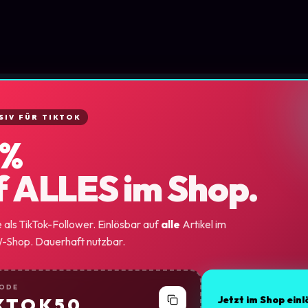
SIV FÜR TIKTOK
 %
f ALLES im Shop.
als TikTok-Follower. Einlösbar auf
alle
Artikel im
Shop. Dauerhaft nutzbar.
CODE
KTOK50
Jetzt im Shop ein