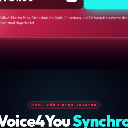
f alle Artikel im Shop. Die technische Code-Anbindung und Zahlungsfreigabe werden
och final eingerichtet.
NEU · FÜR TIKTOK-CREATOR
Voice4You
Synchr