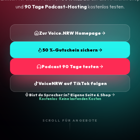
und
90 Tage Podcast-Hosting
kostenlos testen.
Zur Voice.NRW Homepage
50 %-Gutschein sichern
Podcast 90 Tage testen
VoiceNRW auf TikTok folgen
Bist du Sprecher:in? Eigene Seite & Shop
Kostenlos · Keine laufenden Kosten
SCROLL FÜR ANGEBOTE