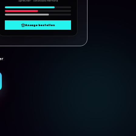
Sprecher · Tonstudio Herford
Ansage bestellen
er
.