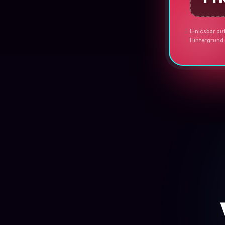
Einlösbar au
Hintergrund n