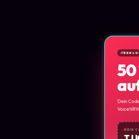
EXKLU
50
au
Dein Code 
VoiceNRW-
DEIN 
TI