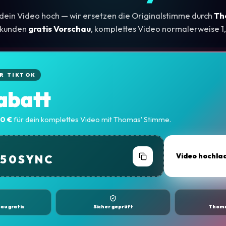
dein Video hoch — wir ersetzen die Originalstimme durch
Th
ekunden
gratis Vorschau
, komplettes Video normalerweise 1
ER TIKTOK
abatt
50 €
für dein komplettes Video mit Thomas' Stimme.
Video hochla
K50SYNC
au gratis
Sicher geprüft
Thom