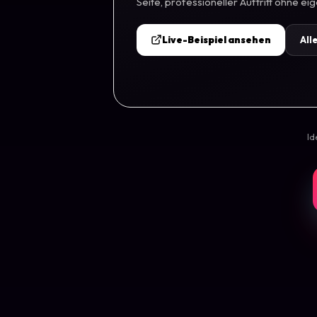
Seite, professioneller Auftritt ohne ei
Live-Beispiel ansehen
All
Id