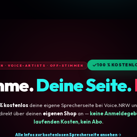
100 % KOSTENL
N · VOICE-ARTISTS · OFF-STIMMEN
mme.
Deine Seite.
% kostenlos
deine eigene Sprecherseite bei Voice.NRW un
irekt über deinen
eigenen Shop
an —
keine Anmeldegebü
laufenden Kosten, kein Abo
.
Alle Infos zur kostenlosen Sprecherseite ansehen