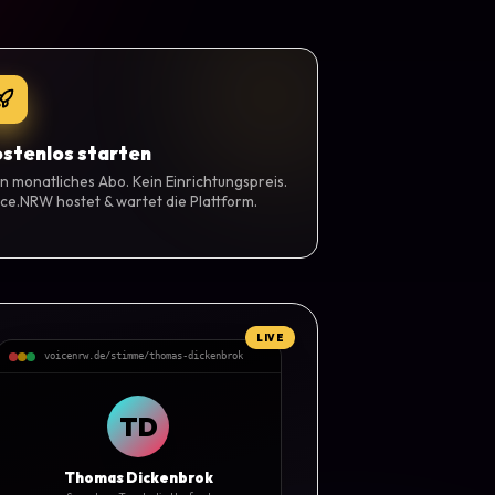
stenlos starten
n monatliches Abo. Kein Einrichtungspreis.
ce.NRW hostet & wartet die Plattform.
LIVE
voicenrw.de/stimme/thomas-dickenbrok
TD
Thomas Dickenbrok