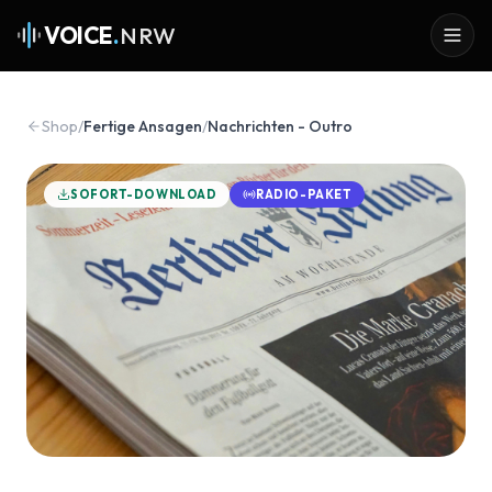
VOICE
.
NRW
Shop
/
Fertige Ansagen
/
Nachrichten - Outro
SOFORT-DOWNLOAD
RADIO-PAKET