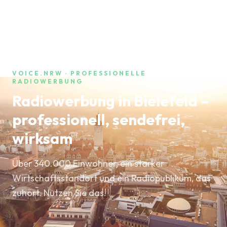
VOICE.NRW · PROFESSIONELLE
RADIOWERBUNG
Radiowerbung in Bielefeld –
professionell, sendefrei,
wirksam
Über 340.000 Einwohner, ein starker
Wirtschaftsstandort und ein Radiopublikum, das
zuhört. Nutzen Sie das.