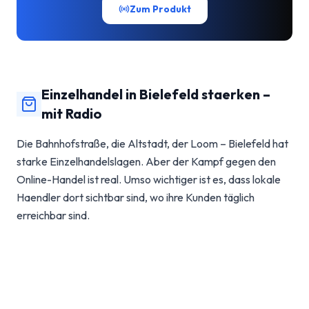
Zum Produkt
Einzelhandel in Bielefeld staerken –
mit Radio
Die Bahnhofstraße, die Altstadt, der Loom – Bielefeld hat
starke Einzelhandelslagen. Aber der Kampf gegen den
Online-Handel ist real. Umso wichtiger ist es, dass lokale
Haendler dort sichtbar sind, wo ihre Kunden täglich
erreichbar sind.
Ein Radiospot für ein Moebelhaus in Heepen klingt anders
als einer für eine Boutique am Alten Markt. Genau das ist
der Punkt: Radiowerbung muss individuell sein. Kein
Einheits-Jingle, sondern ein Spot, der die DNA des