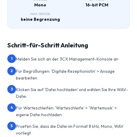
Mono
16-bit PCM
MAX. GRÖSSE
keine Begrenzung
Schritt-für-Schritt Anleitung
1
Melden Sie sich an der 3CX Management-Konsole an
2
Für Begrüßungen: 'Digitale Rezeptionistin' > Ansage
bearbeiten
3
Klicken Sie auf 'Datei hochladen' und wählen Sie Ihre WAV-
Datei
4
Für Warteschleifen: 'Warteschleife' > 'Wartemusik' >
eigene Datei hochladen
5
Pruefen Sie, dass die Datei im Format 8 kHz, Mono, WAV
vorliegt