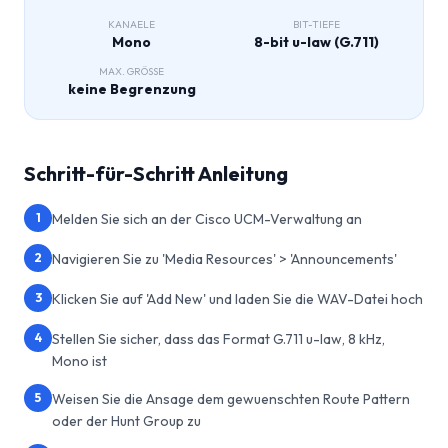
KANAELE
BIT-TIEFE
Mono
8-bit u-law (G.711)
MAX. GRÖSSE
keine Begrenzung
Schritt-für-Schritt Anleitung
1
Melden Sie sich an der Cisco UCM-Verwaltung an
2
Navigieren Sie zu 'Media Resources' > 'Announcements'
3
Klicken Sie auf 'Add New' und laden Sie die WAV-Datei hoch
4
Stellen Sie sicher, dass das Format G.711 u-law, 8 kHz,
Mono ist
5
Weisen Sie die Ansage dem gewuenschten Route Pattern
oder der Hunt Group zu